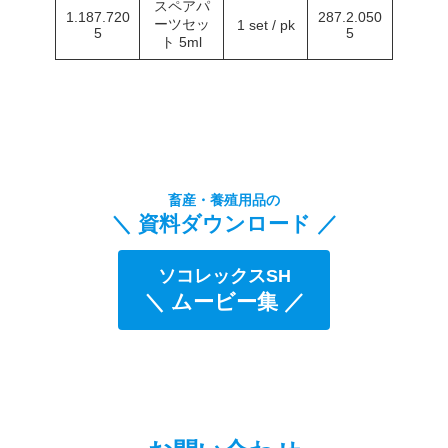
スペアパ
1.187.720
287.2.050
ーツセッ
1 set / pk
5
5
ト 5ml
畜産・養殖用品の
＼ 資料ダウンロード ／
ソコレックスSH
＼ ムービー集 ／