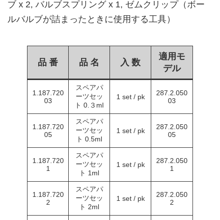
ブ x 2, バルブスプリング x 1, ゼムクリップ（ボー
ルバルブが詰まったときに使用する工具）
適用モ
品 番
品 名
入 数
デル
スペアパ
1.187.720
287.2.050
ーツセッ
1 set / pk
03
03
ト 0.３ml
スペアパ
1.187.720
287.2.050
ーツセッ
1 set / pk
05
05
ト 0.5ml
スペアパ
1.187.720
287.2.050
ーツセッ
1 set / pk
1
1
ト 1ml
スペアパ
1.187.720
287.2.050
ーツセッ
1 set / pk
2
2
ト 2ml