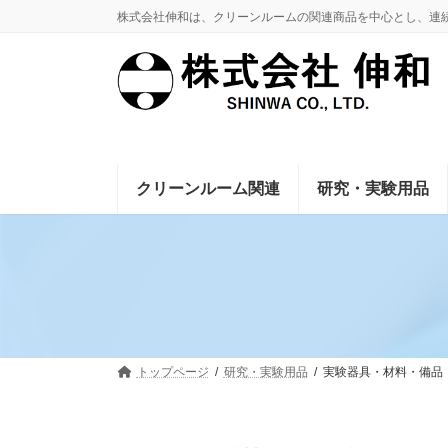
コ
ナ
株式会社伸和は、クリーンルームの関連商品を中心とし、連
ン
ビ
テ
ゲ
ン
ー
ツ
シ
へ
ョ
ス
ン
キ
に
クリーンルーム関連
研究・実験用品
ッ
移
プ
動
トップページ
研究・実験用品
実験器具・材料・備品