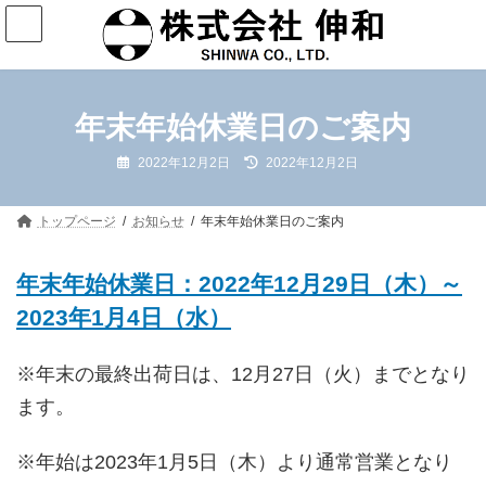
コ
ナ
ン
ビ
テ
ゲ
ン
ー
ツ
シ
年末年始休業日のご案内
へ
ョ
最
2022年12月2日
2022年12月2日
ス
ン
終
更
キ
に
新
日
ッ
移
トップページ
お知らせ
年末年始休業日のご案内
時
:
プ
動
年末年始休業日：2022年12月29日（木）～
2023年1月4日（水）
※年末の最終出荷日は、12月27日（火）までとなり
ます。
※年始は2023年1月5日（木）より通常営業となり